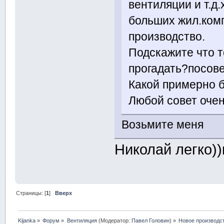
вентиляции и т.д
больших жил.комп
производство.
Подскажите что т
прогадать?посове
Какой примерно б
Любой совет оче
Возьмите меня
Николай легко))
Страницы: [
1
]
Вверх
Kijanka
»
Форум
»
Вентиляция
(Модератор:
Павел Головин
) »
Новое производс