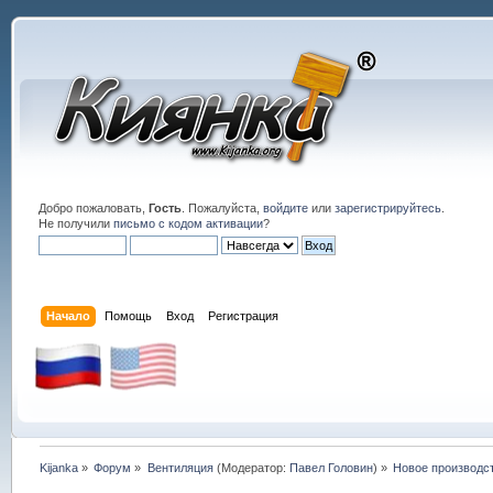
Добро пожаловать,
Гость
. Пожалуйста,
войдите
или
зарегистрируйтесь
.
Не получили
письмо с кодом активации
?
Начало
Помощь
Вход
Регистрация
Kijanka
»
Форум
»
Вентиляция
(Модератор:
Павел Головин
) »
Новое производс