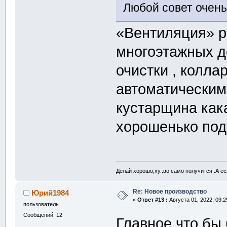
Любой совет очен
«Вентиляция» р
многоэтажных д
очистки , колл
автоматическими
кустарщина как
хорошенько под
Делай хорошо,ху..во само получится .А ес
Re: Новое производство
Юрий1984
«
Ответ #13 :
Августа 01, 2022, 09:2
пользователь
Сообщений: 12
Главное что бы