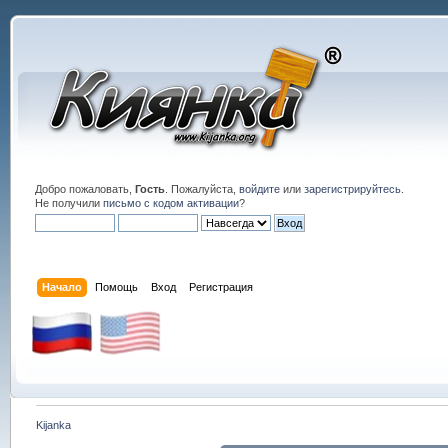
Добро пожаловать,
Гость
. Пожалуйста,
войдите
или
зарегистрируйтесь
.
Не получили
письмо с кодом активации
?
Начало
Помощь
Вход
Регистрация
Kijanka